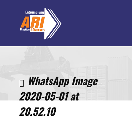
Home
Whats
Image
WhatsApp Image
2020-0
01 at
2020-05-01 at
20.52.
20.52.10